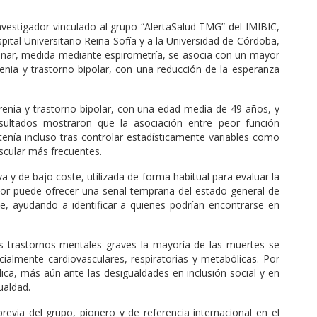
vestigador vinculado al grupo “AlertaSalud TMG” del IMIBIC,
ital Universitario Reina Sofía y a la Universidad de Córdoba,
ar, medida mediante espirometría, se asocia con un mayor
enia y trastorno bipolar, con una reducción de la esperanza
renia y trastorno bipolar, con una edad media de 49 años, y
sultados mostraron que la asociación entre peor función
nía incluso tras controlar estadísticamente variables como
ascular más frecuentes.
va y de bajo coste, utilizada de forma habitual para evaluar la
ador puede ofrecer una señal temprana del estado general de
e, ayudando a identificar a quienes podrían encontrarse en
los trastornos mentales graves la mayoría de las muertes se
ialmente cardiovasculares, respiratorias y metabólicas. Por
lica, más aún ante las desigualdades en inclusión social y en
ualdad.
revia del grupo, pionero y de referencia internacional en el