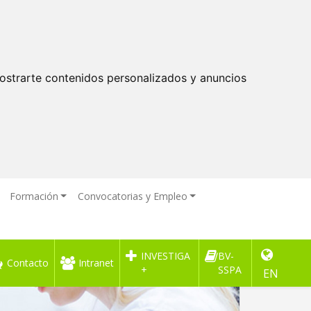
ostrarte contenidos personalizados y anuncios
Formación
Convocatorias y Empleo
INVESTIGA
BV-
on esquizofrenia y trastorno bipolar
Contacto
Intranet
+
SSPA
EN