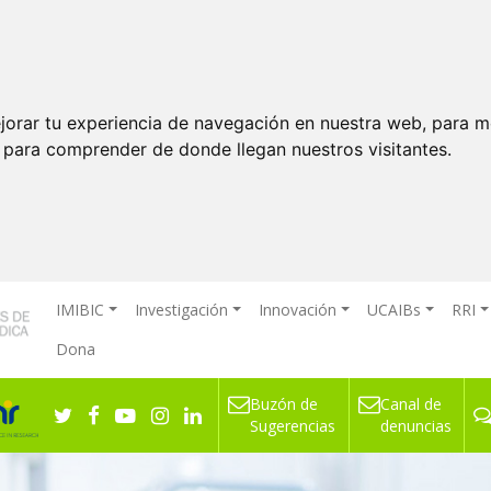
jorar tu experiencia de navegación en nuestra web, para m
y para comprender de donde llegan nuestros visitantes.
IMIBIC
Investigación
Innovación
UCAIBs
RRI
Dona
Buzón de
Canal de
onar puede anticipar el riesgo de mortalidad prematura en personas c
Sugerencias
denuncias